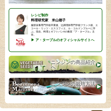
レシピ制作
料理研究家 米山都子
服部栄養専門学校卒業後、辻調理師専門学校フランス校、エ
コール・リッツ・エスコフィエ、ル・コルドンブルーに学
ぶ。現在、料理とギフトパン®の教室『ア・ターブル』主
宰。
▶ ア・ターブルのオフィシャルサイトへ
ニンジンの商品紹介
へ
ニンジンの栽培方法
へ