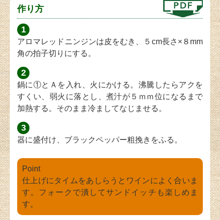
作り方
1
アロマレッドニンジンは皮をむき、５cm長さ×８mm
角の拍子切りにする。
2
鍋に①とＡを入れ、火にかける。沸騰したらアクを
すくい、弱火に落とし、煮汁が５ｍｍ位になるまで
加熱する。そのまま冷ましてなじませる。
3
器に盛付け、ブラックペッパー粗挽きをふる。
Point
仕上げにタイムをあしらうとワインによく合いま
す。フォークで潰してサンドイッチも楽しめま
す。