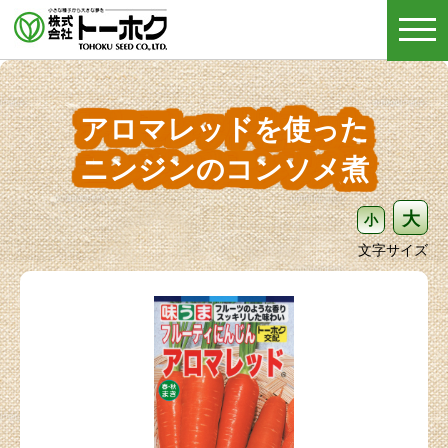
togg
navi
アロマレッドを使った
ニンジンのコンソメ煮
大
小
文字サイズ