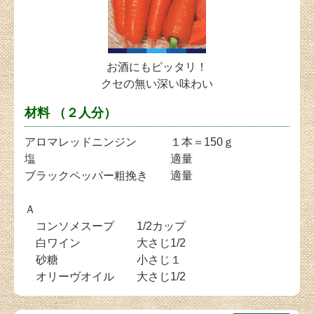
お酒にもピッタリ！
クセの無い深い味わい
材料 （２人分）
アロマレッドニンジン １本＝150ｇ
塩 適量
ブラックペッパー粗挽き 適量
Ａ
コンソメスープ 1/2カップ
白ワイン 大さじ1/2
砂糖 小さじ１
オリーヴオイル 大さじ1/2