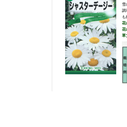
雪
調
も
花
花
草