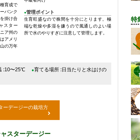
中級者向け
種育成で
ーバンク
管理ポイント
●
を掛け合
特
生育旺盛なので株間を十分にとります。極
ャスター
端な乾燥や多湿を嫌うので風通しのよい場
ニア州の
所で水のやりすぎに注意して管理します。
はアメリ
山の万年
 :10〜25℃
育てる場所 :日当たりと水はけの
●
ターデージーの栽培方
シャスターデージー