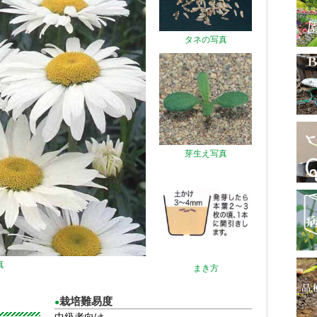
タネの写真
芽生え写真
真
まき方
栽培難易度
●