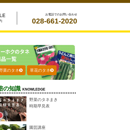
お電話でのお問い合わせ
LE
028-661-2020
内
野菜のタネ
草花のタネ
培の知識
KNOWLEDGE
野菜のタネまき
時期早見表
園芸講座