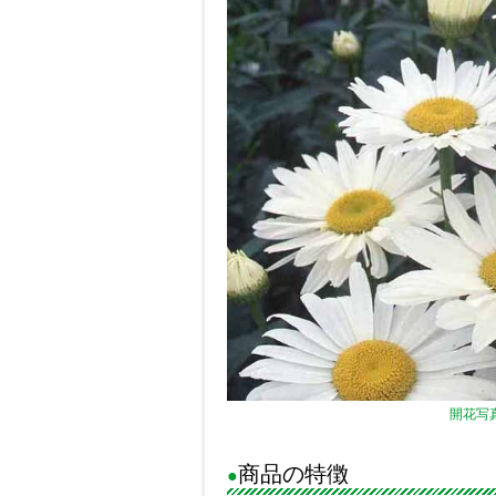
開花写
商品の特徴
●