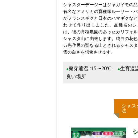
シャスターデージーはジャガイモの品
有名なアメリカの育種家ルーサー・バ
がフランスギクと日本のハマギクなど
わせて作り出しました。品種名のシ
は、彼の育種農園のあったカリフォル
シャスタ山に由来します。純白の花色
カ先住民の聖なる山とされるシャスタ
雪の白さを想像させます。
発芽適温 :15〜20℃
生育適温
●
●
良い場所
シャス
法