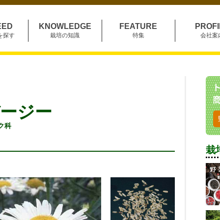
EED
KNOWLEDGE
FEATURE
PROFI
を探す
栽培の知識
特集
会社案
ージー
:キク科
栽