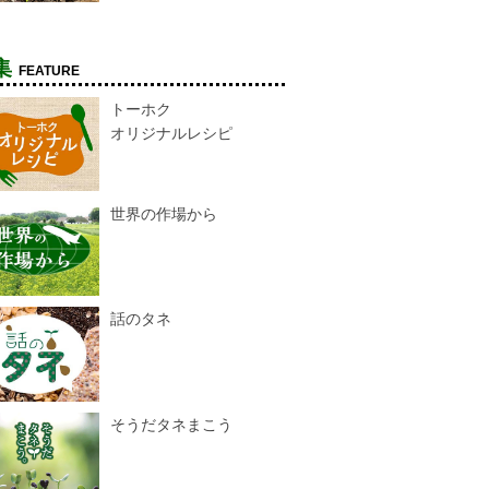
集
FEATURE
トーホク
オリジナルレシピ
世界の作場から
話のタネ
そうだタネまこう