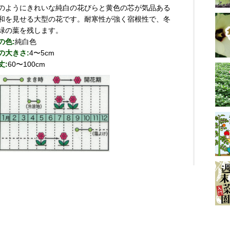
のようにきれいな純白の花びらと黄色の芯が気品ある
和を見せる大型の花です。耐寒性が強く宿根性で、冬
緑の葉を残します。
の色:
純白色
の大きさ:
4〜5cm
丈:
60〜100cm